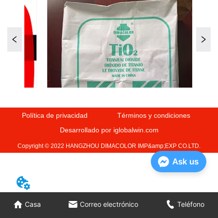
Política de privacidad
Términos y condiciones
Desarrollado por iglobalwin.com
Copyright © 2022 HANGZHOU DIMACOLOR IMP&amp;EXP CO.LTD.
Ask us
Casa
Correo electrónico
Teléfono