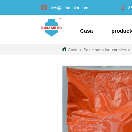
sales@dimacolor.com
+8
Casa
product
Casa
>
Soluciones industriales
>