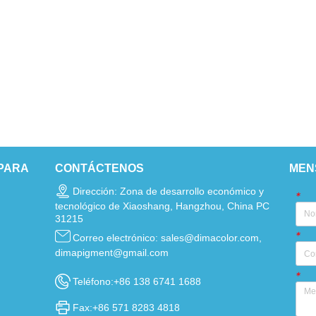
PARA
CONTÁCTENOS
MEN
Dirección: Zona de desarrollo económico y
*
tecnológico de Xiaoshang, Hangzhou, China PC
31215
*
Correo electrónico: sales@dimacolor.com,
dimapigment@gmail.com
*
Teléfono:+86 138 6741 1688
Fax:+86 571 8283 4818