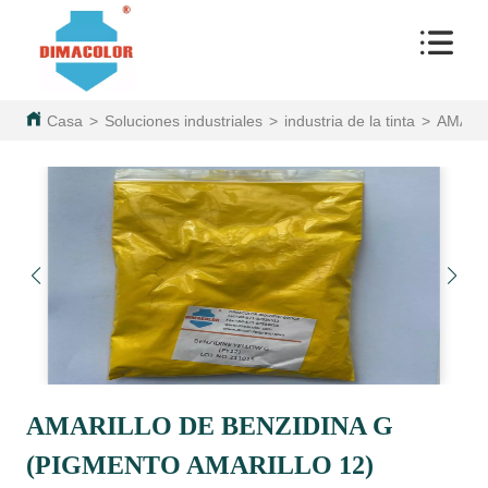
Casa
>
Soluciones industriales
>
industria de la tinta
>
AMARI
AMARILLO DE BENZIDINA G
(PIGMENTO AMARILLO 12)