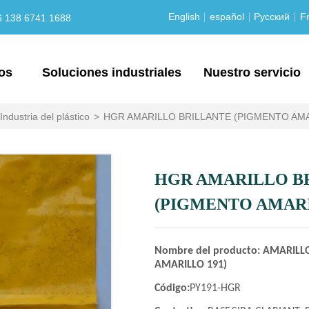
English
español
Русский
Fr
6 138 6741 1688
os
Soluciones industriales
Nuestro servicio
Industria del plástico
>
HGR AMARILLO BRILLANTE (PIGMENTO AMA
HGR AMARILLO B
(PIGMENTO AMARI