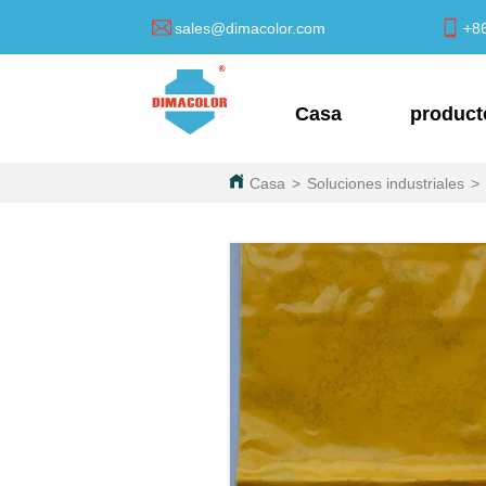
sales@dimacolor.com
+8
Casa
product
Casa
>
Soluciones industriales
>