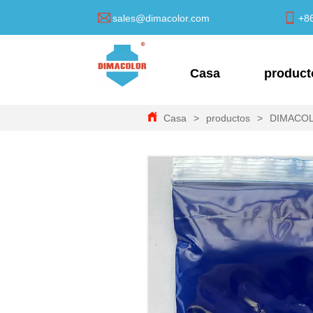
sales@dimacolor.com
+8
Casa
product
Casa
>
productos
>
DIMACO