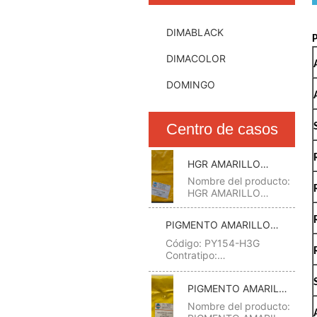
DIMABLACK
DIMACOLOR
DOMINGO
Centro de casos
HGR AMARILLO
BRILLANTE
Nombre del producto:
(PIGMENTO
HGR AMARILLO
BRILLANTE
AMARILLO 191)
(PIGMENTO
PIGMENTO AMARILLO
AMARILLO 191)
H3G(PIGMENTO AMARILLO
Código: PY191-HGR
Código: PY154-H3G
154)
Contratipo:
Contratipo:
BASF,CIBA,CLARIANT;
BASF,CIBA,CLARIANT;Amarillo
PV HGR AMARILLO
de
PIGMENTO AMARILLO
RÁPIDO, HRP
bencimidazolona,Hostaperm
BRILLANTE CINO.:
H4G(PIGMENTO
Amarillo H4G, H3G, Amarillo
Nombre del producto:
18795 CAS NO.:
2080K CINO.: 11781 CAS NO.:
AMARILLO 151)