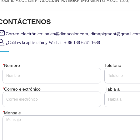
Próximo:
AZUL DE FTALOCIANINA BGKF (PIGMENTO AZUL 15:6)
CONTÁCTENOS
Correo electrónico: sales@dimacolor.com, dimapigment@gmail.co
¿Cuál es la aplicación y Wechat: + 86 138 6741 1688
*
Nombre
Teléfono
*
Correo electrónico
Habla a
*
Mensaje