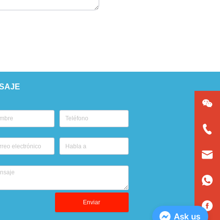
SAJE
Enviar
Ask us